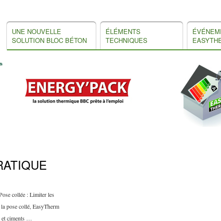
UNE NOUVELLE
ÉLÉMENTS
ÉVÉNEM
SOLUTION BLOC BÉTON
TECHNIQUES
EASYTH
RATIQUE
ose collée : Limiter les
e la pose collé, EasyTherm
s et ciments …