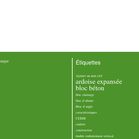
Étiquettes
harger
Ajouter un mot-clef
ardoise expansée
bloc béton
bloc chainage
bloc d’abouts
Bloc d’angle
caractéristiques
CERIB
confort
construction
double emboitement vertical