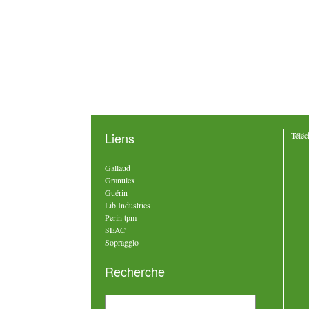
Liens
Téléc
Gallaud
Granulex
Guérin
Lib Industries
Perin tpm
SEAC
Sopragglo
Recherche