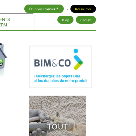
Où nous trouver ?
-
Ressources
ENTS
Blog
Contact
ERM