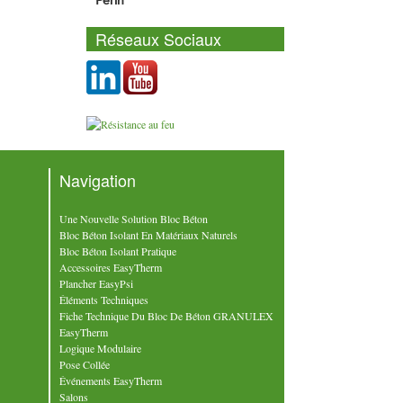
Réseaux Sociaux
Navigation
Une Nouvelle Solution Bloc Béton
Bloc Béton Isolant En Matériaux Naturels
Bloc Béton Isolant Pratique
Accessoires EasyTherm
Plancher EasyPsi
Éléments Techniques
Fiche Technique Du Bloc De Béton GRANULEX
EasyTherm
Logique Modulaire
Pose Collée
Événements EasyTherm
Salons