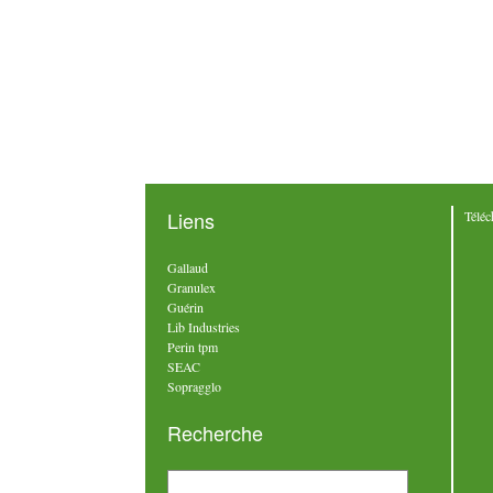
Liens
Téléc
Gallaud
Granulex
Guérin
Lib Industries
Perin tpm
SEAC
Sopragglo
Recherche