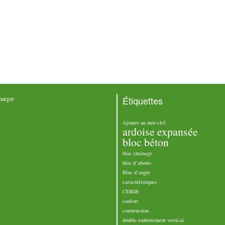
Étiquettes
harger
Ajouter un mot-clef
ardoise expansée
bloc béton
bloc chainage
bloc d’abouts
Bloc d’angle
caractéristiques
CERIB
confort
construction
double emboitement vertical