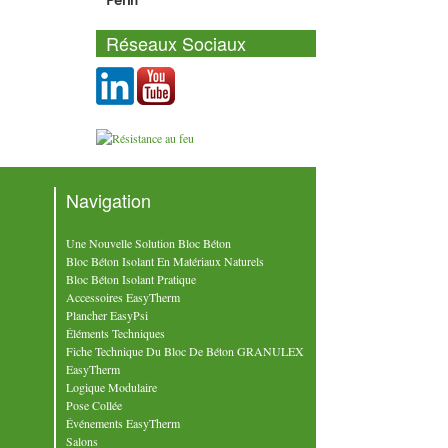
Réseaux Sociaux
Navigation
Une Nouvelle Solution Bloc Béton
Bloc Béton Isolant En Matériaux Naturels
Bloc Béton Isolant Pratique
Accessoires EasyTherm
Plancher EasyPsi
Éléments Techniques
Fiche Technique Du Bloc De Béton GRANULEX
EasyTherm
Logique Modulaire
Pose Collée
Événements EasyTherm
Salons