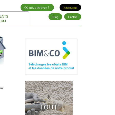
Où nous trouver ?
-
Ressources
ENTS
Blog
Contact
ERM
ans